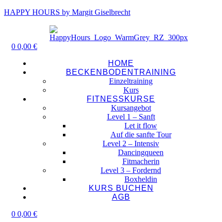
HAPPY HOURS by Margit Giselbrecht
0
0,00
€
HOME
BECKENBODENTRAINING
Einzeltraining
Kurs
FITNESSKURSE
Kursangebot
Level 1 – Sanft
Let it flow
Auf die sanfte Tour
Level 2 – Intensiv
Dancingqueen
Fitmacherin
Level 3 – Fordernd
Boxheldin
KURS BUCHEN
AGB
0
0,00
€