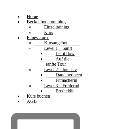
Home
Beckenbodentraining
Einzeltraining
Kurs
Fitnesskurse
Kursangebot
Level 1 – Sanft
Let it flow
Auf die
sanfte Tour
Level 2 – Intensiv
Dancingqueen
Fitmacherin
Level 3 – Fordernd
Boxheldin
Kurs buchen
AGB