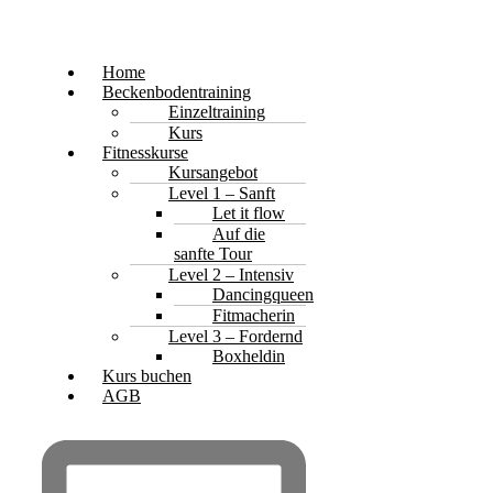
Home
Beckenbodentraining
Einzeltraining
Kurs
Fitnesskurse
Kursangebot
Level 1 – Sanft
Let it flow
Auf die
sanfte Tour
Level 2 – Intensiv
Dancingqueen
Fitmacherin
Level 3 – Fordernd
Boxheldin
Kurs buchen
AGB