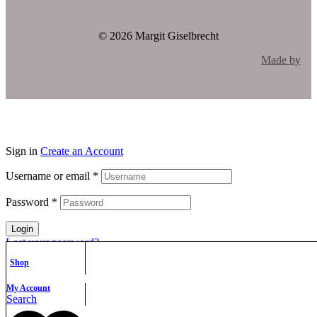
© 2026 Margit Giselbrecht
Made by
Sign in
Create an Account
Username or email
*
Password
*
Login
Lost your password?
HIDE FILTER
Shop
Search for:
Search
All category
My Account
Search
All category